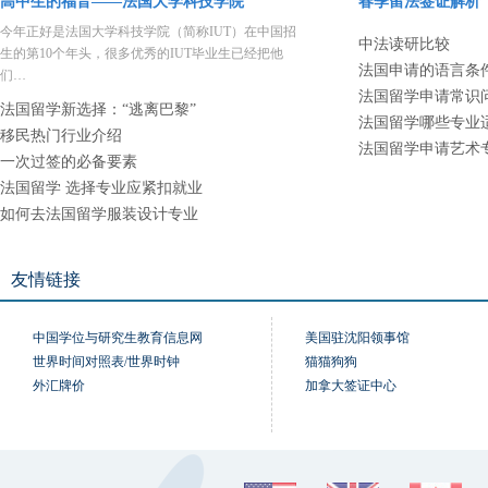
高中生的福音——法国大学科技学院
春季留法签证解析
今年正好是法国大学科技学院（简称IUT）在中国招
中法读研比较
生的第10个年头，很多优秀的IUT毕业生已经把他
法国申请的语言条
们…
法国留学申请常识
法国留学新选择：“逃离巴黎”
法国留学哪些专业
移民热门行业介绍
法国留学申请艺术
一次过签的必备要素
法国留学 选择专业应紧扣就业
如何去法国留学服装设计专业
友情链接
中国学位与研究生教育信息网
美国驻沈阳领事馆
世界时间对照表/世界时钟
猫猫狗狗
外汇牌价
加拿大签证中心